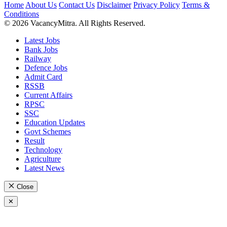
Home
About Us
Contact Us
Disclaimer
Privacy Policy
Terms &
Conditions
© 2026 VacancyMitra. All Rights Reserved.
Latest Jobs
Bank Jobs
Railway
Defence Jobs
Admit Card
RSSB
Current Affairs
RPSC
SSC
Education Updates
Govt Schemes
Result
Technology
Agriculture
Latest News
Close
✕