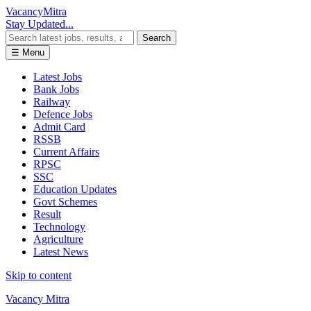
Vacancy
Mitra
Stay Updated...
Search
☰ Menu
Latest Jobs
Bank Jobs
Railway
Defence Jobs
Admit Card
RSSB
Current Affairs
RPSC
SSC
Education Updates
Govt Schemes
Result
Technology
Agriculture
Latest News
Skip to content
Vacancy Mitra