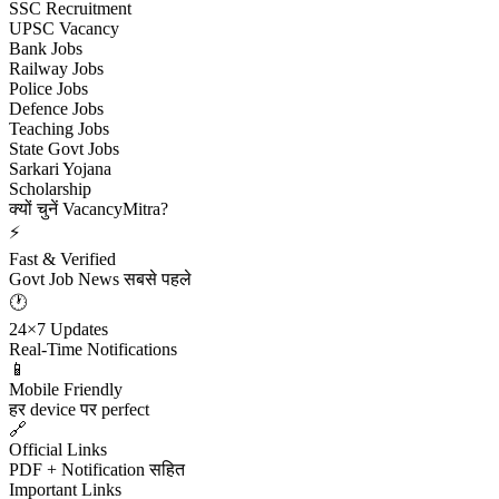
SSC Recruitment
UPSC Vacancy
Bank Jobs
Railway Jobs
Police Jobs
Defence Jobs
Teaching Jobs
State Govt Jobs
Sarkari Yojana
Scholarship
क्यों चुनें VacancyMitra?
⚡
Fast & Verified
Govt Job News सबसे पहले
🕐
24×7 Updates
Real-Time Notifications
📱
Mobile Friendly
हर device पर perfect
🔗
Official Links
PDF + Notification सहित
Important Links