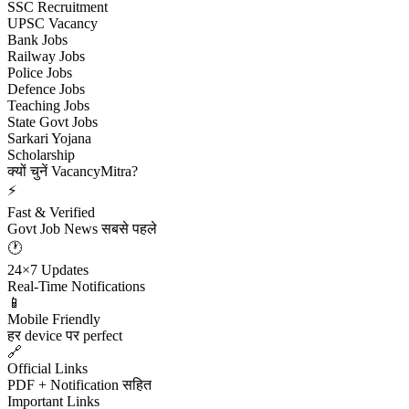
SSC Recruitment
UPSC Vacancy
Bank Jobs
Railway Jobs
Police Jobs
Defence Jobs
Teaching Jobs
State Govt Jobs
Sarkari Yojana
Scholarship
क्यों चुनें VacancyMitra?
⚡
Fast & Verified
Govt Job News सबसे पहले
🕐
24×7 Updates
Real-Time Notifications
📱
Mobile Friendly
हर device पर perfect
🔗
Official Links
PDF + Notification सहित
Important Links