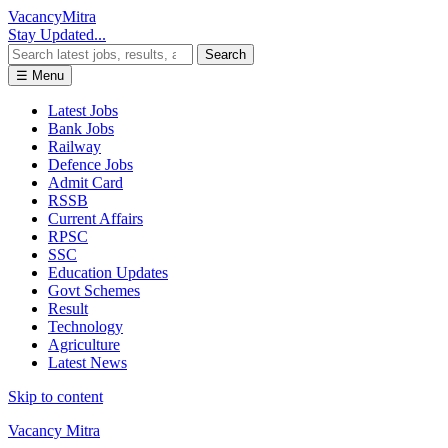
Vacancy
Mitra
Stay Updated...
Search
☰ Menu
Latest Jobs
Bank Jobs
Railway
Defence Jobs
Admit Card
RSSB
Current Affairs
RPSC
SSC
Education Updates
Govt Schemes
Result
Technology
Agriculture
Latest News
Skip to content
Vacancy Mitra