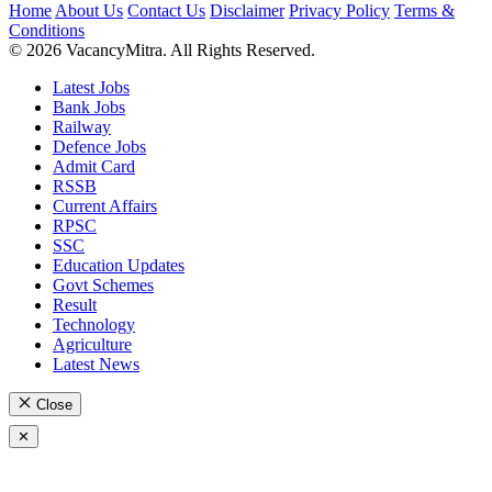
Home
About Us
Contact Us
Disclaimer
Privacy Policy
Terms &
Conditions
© 2026 VacancyMitra. All Rights Reserved.
Latest Jobs
Bank Jobs
Railway
Defence Jobs
Admit Card
RSSB
Current Affairs
RPSC
SSC
Education Updates
Govt Schemes
Result
Technology
Agriculture
Latest News
Close
✕