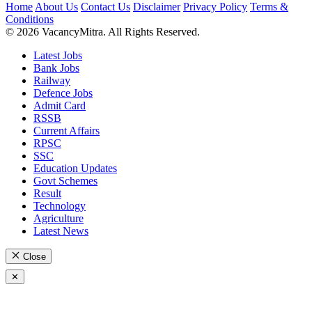
Home
About Us
Contact Us
Disclaimer
Privacy Policy
Terms &
Conditions
© 2026 VacancyMitra. All Rights Reserved.
Latest Jobs
Bank Jobs
Railway
Defence Jobs
Admit Card
RSSB
Current Affairs
RPSC
SSC
Education Updates
Govt Schemes
Result
Technology
Agriculture
Latest News
Close
✕