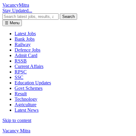
Vacancy
Mitra
Stay Updated...
Search
☰ Menu
Latest Jobs
Bank Jobs
Railway
Defence Jobs
Admit Card
RSSB
Current Affairs
RPSC
SSC
Education Updates
Govt Schemes
Result
Technology
Agriculture
Latest News
Skip to content
Vacancy Mitra