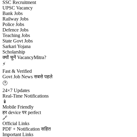
SSC Recruitment
UPSC Vacancy
Bank Jobs
Railway Jobs
Police Jobs
Defence Jobs
Teaching Jobs
State Govt Jobs
Sarkari Yojana
Scholarship
क्यों चुनें VacancyMitra?
⚡
Fast & Verified
Govt Job News सबसे पहले
🕐
24×7 Updates
Real-Time Notifications
📱
Mobile Friendly
हर device पर perfect
🔗
Official Links
PDF + Notification सहित
Important Links