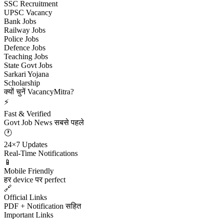
SSC Recruitment
UPSC Vacancy
Bank Jobs
Railway Jobs
Police Jobs
Defence Jobs
Teaching Jobs
State Govt Jobs
Sarkari Yojana
Scholarship
क्यों चुनें VacancyMitra?
⚡
Fast & Verified
Govt Job News सबसे पहले
🕐
24×7 Updates
Real-Time Notifications
📱
Mobile Friendly
हर device पर perfect
🔗
Official Links
PDF + Notification सहित
Important Links