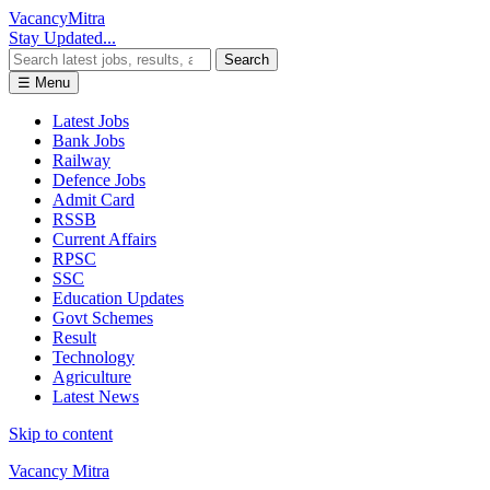
Vacancy
Mitra
Stay Updated...
Search
☰ Menu
Latest Jobs
Bank Jobs
Railway
Defence Jobs
Admit Card
RSSB
Current Affairs
RPSC
SSC
Education Updates
Govt Schemes
Result
Technology
Agriculture
Latest News
Skip to content
Vacancy Mitra