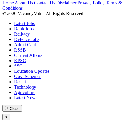
Home
About Us
Contact Us
Disclaimer
Privacy Policy
Terms &
Conditions
© 2026 VacancyMitra. All Rights Reserved.
Latest Jobs
Bank Jobs
Railway
Defence Jobs
Admit Card
RSSB
Current Affairs
RPSC
SSC
Education Updates
Govt Schemes
Result
Technology
Agriculture
Latest News
Close
✕