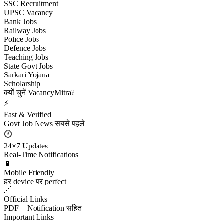
SSC Recruitment
UPSC Vacancy
Bank Jobs
Railway Jobs
Police Jobs
Defence Jobs
Teaching Jobs
State Govt Jobs
Sarkari Yojana
Scholarship
क्यों चुनें VacancyMitra?
⚡
Fast & Verified
Govt Job News सबसे पहले
🕐
24×7 Updates
Real-Time Notifications
📱
Mobile Friendly
हर device पर perfect
🔗
Official Links
PDF + Notification सहित
Important Links