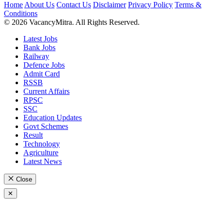
Home
About Us
Contact Us
Disclaimer
Privacy Policy
Terms &
Conditions
© 2026 VacancyMitra. All Rights Reserved.
Latest Jobs
Bank Jobs
Railway
Defence Jobs
Admit Card
RSSB
Current Affairs
RPSC
SSC
Education Updates
Govt Schemes
Result
Technology
Agriculture
Latest News
Close
✕