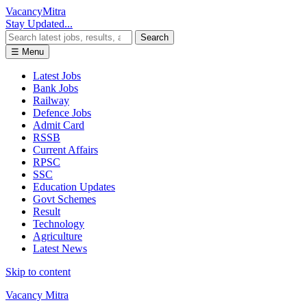
Vacancy
Mitra
Stay Updated...
Search
☰ Menu
Latest Jobs
Bank Jobs
Railway
Defence Jobs
Admit Card
RSSB
Current Affairs
RPSC
SSC
Education Updates
Govt Schemes
Result
Technology
Agriculture
Latest News
Skip to content
Vacancy Mitra