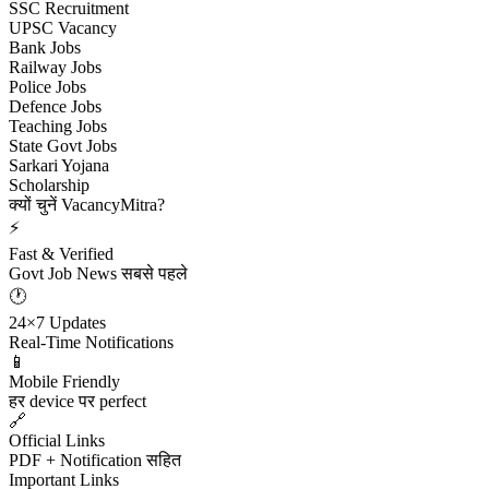
SSC Recruitment
UPSC Vacancy
Bank Jobs
Railway Jobs
Police Jobs
Defence Jobs
Teaching Jobs
State Govt Jobs
Sarkari Yojana
Scholarship
क्यों चुनें VacancyMitra?
⚡
Fast & Verified
Govt Job News सबसे पहले
🕐
24×7 Updates
Real-Time Notifications
📱
Mobile Friendly
हर device पर perfect
🔗
Official Links
PDF + Notification सहित
Important Links