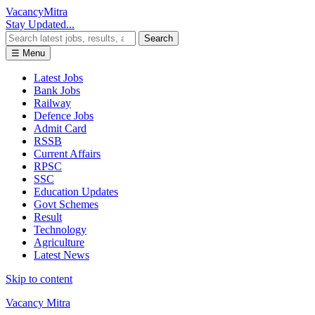
Vacancy
Mitra
Stay Updated...
Search
☰ Menu
Latest Jobs
Bank Jobs
Railway
Defence Jobs
Admit Card
RSSB
Current Affairs
RPSC
SSC
Education Updates
Govt Schemes
Result
Technology
Agriculture
Latest News
Skip to content
Vacancy Mitra