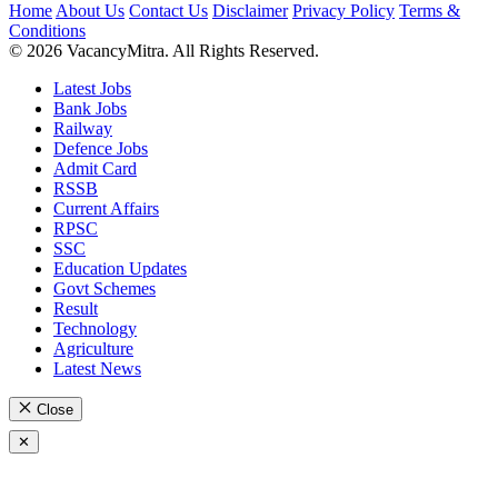
Home
About Us
Contact Us
Disclaimer
Privacy Policy
Terms &
Conditions
© 2026 VacancyMitra. All Rights Reserved.
Latest Jobs
Bank Jobs
Railway
Defence Jobs
Admit Card
RSSB
Current Affairs
RPSC
SSC
Education Updates
Govt Schemes
Result
Technology
Agriculture
Latest News
Close
✕