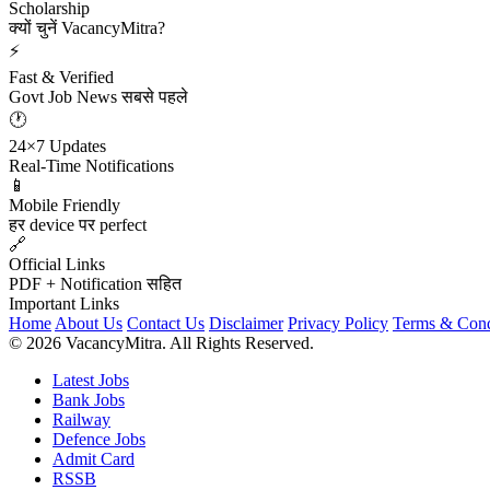
Scholarship
क्यों चुनें VacancyMitra?
⚡
Fast & Verified
Govt Job News सबसे पहले
🕐
24×7 Updates
Real-Time Notifications
📱
Mobile Friendly
हर device पर perfect
🔗
Official Links
PDF + Notification सहित
Important Links
Home
About Us
Contact Us
Disclaimer
Privacy Policy
Terms & Cond
© 2026 VacancyMitra. All Rights Reserved.
Latest Jobs
Bank Jobs
Railway
Defence Jobs
Admit Card
RSSB