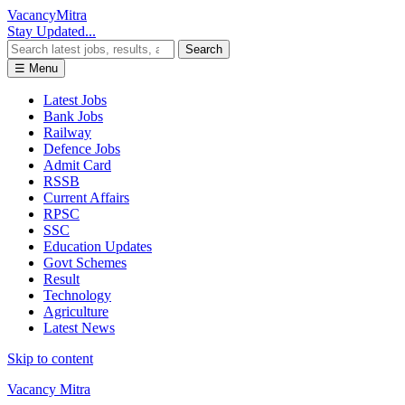
Vacancy
Mitra
Stay Updated...
Search
☰ Menu
Latest Jobs
Bank Jobs
Railway
Defence Jobs
Admit Card
RSSB
Current Affairs
RPSC
SSC
Education Updates
Govt Schemes
Result
Technology
Agriculture
Latest News
Skip to content
Vacancy Mitra