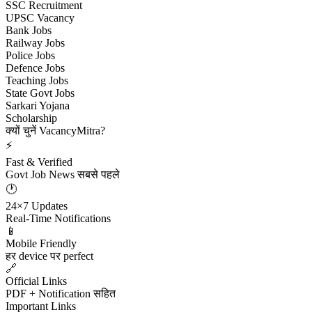
SSC Recruitment
UPSC Vacancy
Bank Jobs
Railway Jobs
Police Jobs
Defence Jobs
Teaching Jobs
State Govt Jobs
Sarkari Yojana
Scholarship
क्यों चुनें VacancyMitra?
⚡
Fast & Verified
Govt Job News सबसे पहले
🕐
24×7 Updates
Real-Time Notifications
📱
Mobile Friendly
हर device पर perfect
🔗
Official Links
PDF + Notification सहित
Important Links