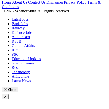
Home
About Us
Contact Us
Disclaimer
Privacy Policy
Terms &
Conditions
© 2026 VacancyMitra. All Rights Reserved.
Latest Jobs
Bank Jobs
Railway
Defence Jobs
Admit Card
RSSB
Current Affairs
RPSC
SSC
Education Updates
Govt Schemes
Result
Technology
Agriculture
Latest News
Close
✕