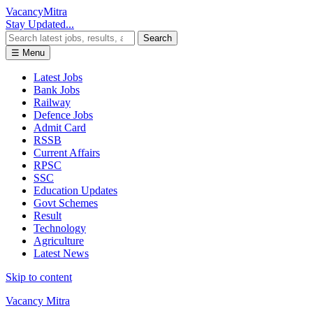
Vacancy
Mitra
Stay Updated...
Search
☰ Menu
Latest Jobs
Bank Jobs
Railway
Defence Jobs
Admit Card
RSSB
Current Affairs
RPSC
SSC
Education Updates
Govt Schemes
Result
Technology
Agriculture
Latest News
Skip to content
Vacancy Mitra