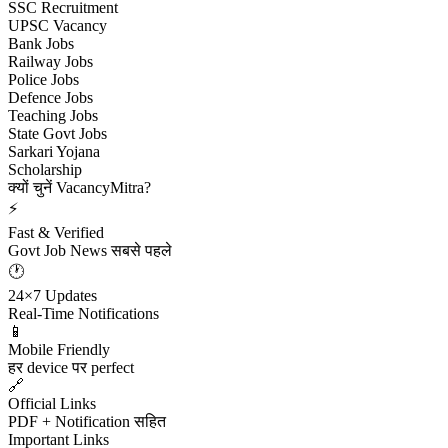
SSC Recruitment
UPSC Vacancy
Bank Jobs
Railway Jobs
Police Jobs
Defence Jobs
Teaching Jobs
State Govt Jobs
Sarkari Yojana
Scholarship
क्यों चुनें VacancyMitra?
⚡
Fast & Verified
Govt Job News सबसे पहले
🕐
24×7 Updates
Real-Time Notifications
📱
Mobile Friendly
हर device पर perfect
🔗
Official Links
PDF + Notification सहित
Important Links