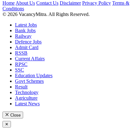
Home
About Us
Contact Us
Disclaimer
Privacy Policy
Terms &
Conditions
© 2026 VacancyMitra. All Rights Reserved.
Latest Jobs
Bank Jobs
Railway
Defence Jobs
Admit Card
RSSB
Current Affairs
RPSC
SSC
Education Updates
Govt Schemes
Result
Technology
Agriculture
Latest News
Close
✕