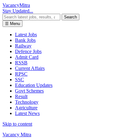
Vacancy
Mitra
Stay Updated...
Search
☰ Menu
Latest Jobs
Bank Jobs
Railway
Defence Jobs
Admit Card
RSSB
Current Affairs
RPSC
SSC
Education Updates
Govt Schemes
Result
Technology
Agriculture
Latest News
Skip to content
Vacancy Mitra