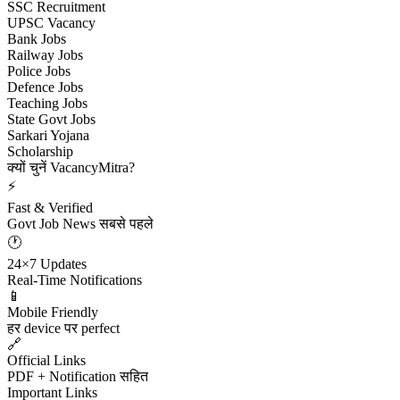
SSC Recruitment
UPSC Vacancy
Bank Jobs
Railway Jobs
Police Jobs
Defence Jobs
Teaching Jobs
State Govt Jobs
Sarkari Yojana
Scholarship
क्यों चुनें VacancyMitra?
⚡
Fast & Verified
Govt Job News सबसे पहले
🕐
24×7 Updates
Real-Time Notifications
📱
Mobile Friendly
हर device पर perfect
🔗
Official Links
PDF + Notification सहित
Important Links