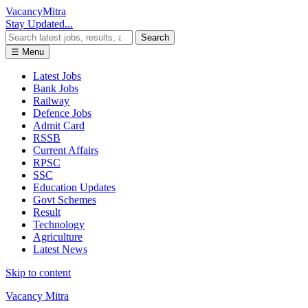
Vacancy
Mitra
Stay Updated...
Search
☰ Menu
Latest Jobs
Bank Jobs
Railway
Defence Jobs
Admit Card
RSSB
Current Affairs
RPSC
SSC
Education Updates
Govt Schemes
Result
Technology
Agriculture
Latest News
Skip to content
Vacancy Mitra