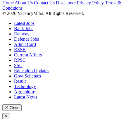
Home
About Us
Contact Us
Disclaimer
Privacy Policy
Terms &
Conditions
© 2026 VacancyMitra. All Rights Reserved.
Latest Jobs
Bank Jobs
Railway
Defence Jobs
Admit Card
RSSB
Current Affairs
RPSC
SSC
Education Updates
Govt Schemes
Result
Technology
Agriculture
Latest News
Close
✕