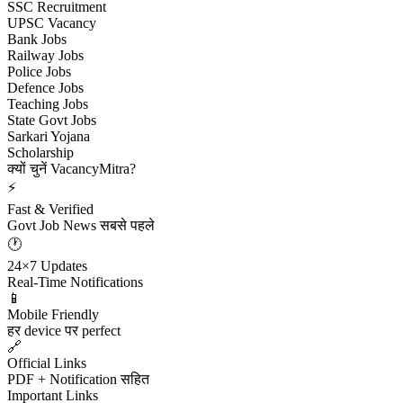
SSC Recruitment
UPSC Vacancy
Bank Jobs
Railway Jobs
Police Jobs
Defence Jobs
Teaching Jobs
State Govt Jobs
Sarkari Yojana
Scholarship
क्यों चुनें VacancyMitra?
⚡
Fast & Verified
Govt Job News सबसे पहले
🕐
24×7 Updates
Real-Time Notifications
📱
Mobile Friendly
हर device पर perfect
🔗
Official Links
PDF + Notification सहित
Important Links