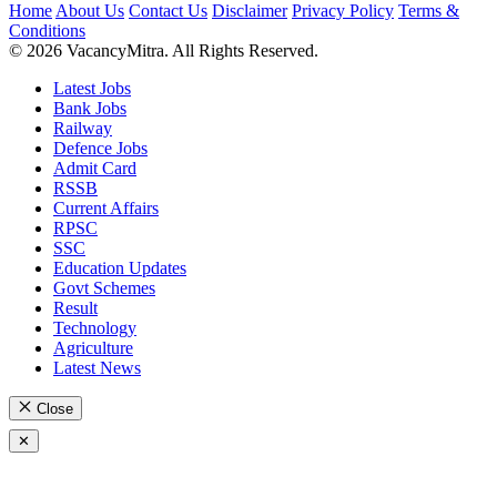
Home
About Us
Contact Us
Disclaimer
Privacy Policy
Terms &
Conditions
© 2026 VacancyMitra. All Rights Reserved.
Latest Jobs
Bank Jobs
Railway
Defence Jobs
Admit Card
RSSB
Current Affairs
RPSC
SSC
Education Updates
Govt Schemes
Result
Technology
Agriculture
Latest News
Close
✕