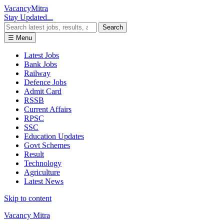
Vacancy
Mitra
Stay Updated...
Search
☰ Menu
Latest Jobs
Bank Jobs
Railway
Defence Jobs
Admit Card
RSSB
Current Affairs
RPSC
SSC
Education Updates
Govt Schemes
Result
Technology
Agriculture
Latest News
Skip to content
Vacancy Mitra