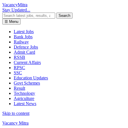
Vacancy
Mitra
Stay Updated...
Search
☰ Menu
Latest Jobs
Bank Jobs
Railway
Defence Jobs
Admit Card
RSSB
Current Affairs
RPSC
SSC
Education Updates
Govt Schemes
Result
Technology
Agriculture
Latest News
Skip to content
Vacancy Mitra