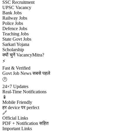
SSC Recruitment
UPSC Vacancy
Bank Jobs
Railway Jobs
Police Jobs
Defence Jobs
Teaching Jobs
State Govt Jobs
Sarkari Yojana
Scholarship
क्यों चुनें VacancyMitra?
⚡
Fast & Verified
Govt Job News सबसे पहले
🕐
24×7 Updates
Real-Time Notifications
📱
Mobile Friendly
हर device पर perfect
🔗
Official Links
PDF + Notification सहित
Important Links