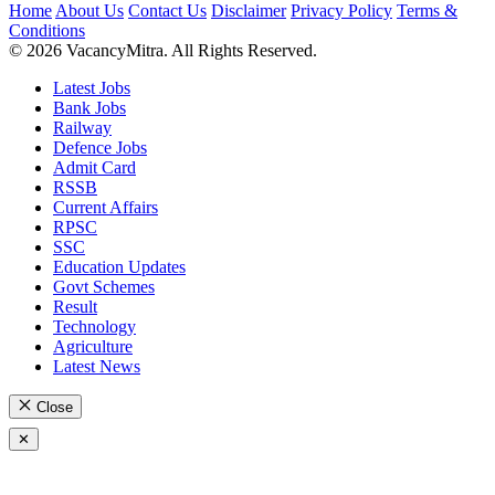
Home
About Us
Contact Us
Disclaimer
Privacy Policy
Terms &
Conditions
© 2026 VacancyMitra. All Rights Reserved.
Latest Jobs
Bank Jobs
Railway
Defence Jobs
Admit Card
RSSB
Current Affairs
RPSC
SSC
Education Updates
Govt Schemes
Result
Technology
Agriculture
Latest News
Close
✕