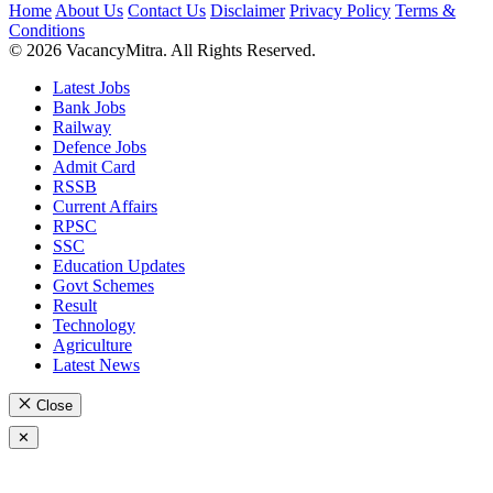
Home
About Us
Contact Us
Disclaimer
Privacy Policy
Terms &
Conditions
© 2026 VacancyMitra. All Rights Reserved.
Latest Jobs
Bank Jobs
Railway
Defence Jobs
Admit Card
RSSB
Current Affairs
RPSC
SSC
Education Updates
Govt Schemes
Result
Technology
Agriculture
Latest News
Close
✕