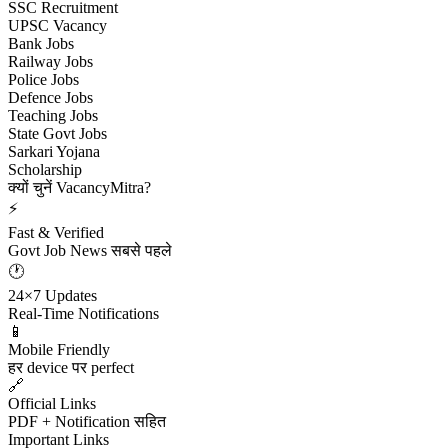
SSC Recruitment
UPSC Vacancy
Bank Jobs
Railway Jobs
Police Jobs
Defence Jobs
Teaching Jobs
State Govt Jobs
Sarkari Yojana
Scholarship
क्यों चुनें VacancyMitra?
⚡
Fast & Verified
Govt Job News सबसे पहले
🕐
24×7 Updates
Real-Time Notifications
📱
Mobile Friendly
हर device पर perfect
🔗
Official Links
PDF + Notification सहित
Important Links