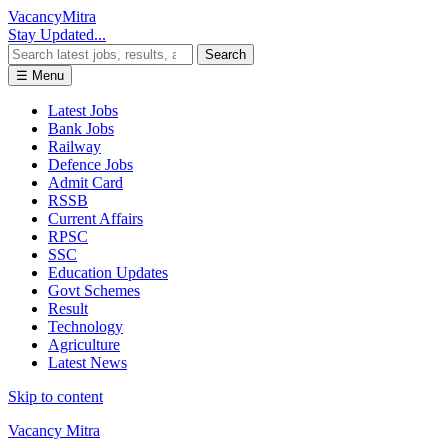
Vacancy
Mitra
Stay Updated...
Search
☰ Menu
Latest Jobs
Bank Jobs
Railway
Defence Jobs
Admit Card
RSSB
Current Affairs
RPSC
SSC
Education Updates
Govt Schemes
Result
Technology
Agriculture
Latest News
Skip to content
Vacancy Mitra