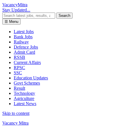
Vacancy
Mitra
Stay Updated...
Search
☰ Menu
Latest Jobs
Bank Jobs
Railway
Defence Jobs
Admit Card
RSSB
Current Affairs
RPSC
SSC
Education Updates
Govt Schemes
Result
Technology
Agriculture
Latest News
Skip to content
Vacancy Mitra