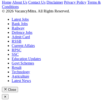
Home
About Us
Contact Us
Disclaimer
Privacy Policy
Terms &
Conditions
© 2026 VacancyMitra. All Rights Reserved.
Latest Jobs
Bank Jobs
Railway
Defence Jobs
Admit Card
RSSB
Current Affairs
RPSC
SSC
Education Updates
Govt Schemes
Result
Technology
Agriculture
Latest News
Close
✕