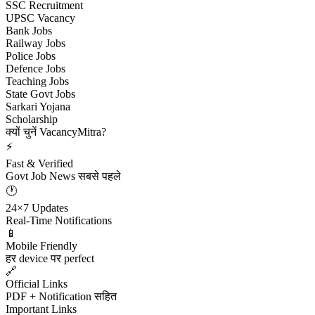
SSC Recruitment
UPSC Vacancy
Bank Jobs
Railway Jobs
Police Jobs
Defence Jobs
Teaching Jobs
State Govt Jobs
Sarkari Yojana
Scholarship
क्यों चुनें VacancyMitra?
⚡
Fast & Verified
Govt Job News सबसे पहले
🕐
24×7 Updates
Real-Time Notifications
📱
Mobile Friendly
हर device पर perfect
🔗
Official Links
PDF + Notification सहित
Important Links