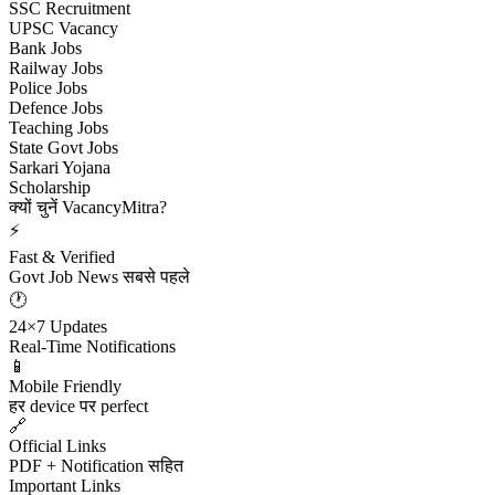
SSC Recruitment
UPSC Vacancy
Bank Jobs
Railway Jobs
Police Jobs
Defence Jobs
Teaching Jobs
State Govt Jobs
Sarkari Yojana
Scholarship
क्यों चुनें VacancyMitra?
⚡
Fast & Verified
Govt Job News सबसे पहले
🕐
24×7 Updates
Real-Time Notifications
📱
Mobile Friendly
हर device पर perfect
🔗
Official Links
PDF + Notification सहित
Important Links