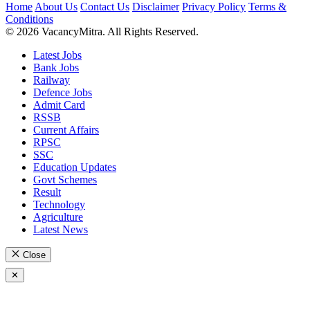
Home
About Us
Contact Us
Disclaimer
Privacy Policy
Terms &
Conditions
© 2026 VacancyMitra. All Rights Reserved.
Latest Jobs
Bank Jobs
Railway
Defence Jobs
Admit Card
RSSB
Current Affairs
RPSC
SSC
Education Updates
Govt Schemes
Result
Technology
Agriculture
Latest News
Close
✕