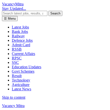
Vacancy
Mitra
Stay Updated...
Search
☰ Menu
Latest Jobs
Bank Jobs
Railway
Defence Jobs
Admit Card
RSSB
Current Affairs
RPSC
SSC
Education Updates
Govt Schemes
Result
Technology
Agriculture
Latest News
Skip to content
Vacancy Mitra