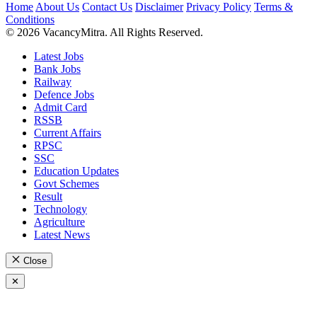
Home
About Us
Contact Us
Disclaimer
Privacy Policy
Terms &
Conditions
© 2026 VacancyMitra. All Rights Reserved.
Latest Jobs
Bank Jobs
Railway
Defence Jobs
Admit Card
RSSB
Current Affairs
RPSC
SSC
Education Updates
Govt Schemes
Result
Technology
Agriculture
Latest News
Close
✕