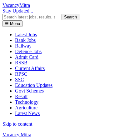
Vacancy
Mitra
Stay Updated...
Search
☰ Menu
Latest Jobs
Bank Jobs
Railway
Defence Jobs
Admit Card
RSSB
Current Affairs
RPSC
SSC
Education Updates
Govt Schemes
Result
Technology
Agriculture
Latest News
Skip to content
Vacancy Mitra