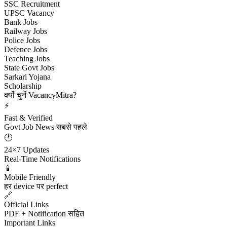
SSC Recruitment
UPSC Vacancy
Bank Jobs
Railway Jobs
Police Jobs
Defence Jobs
Teaching Jobs
State Govt Jobs
Sarkari Yojana
Scholarship
क्यों चुनें VacancyMitra?
⚡
Fast & Verified
Govt Job News सबसे पहले
🕐
24×7 Updates
Real-Time Notifications
📱
Mobile Friendly
हर device पर perfect
🔗
Official Links
PDF + Notification सहित
Important Links