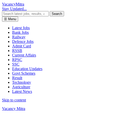
Vacancy
Mitra
Stay Updated...
Search
☰ Menu
Latest Jobs
Bank Jobs
Railway
Defence Jobs
Admit Card
RSSB
Current Affairs
RPSC
SSC
Education Updates
Govt Schemes
Result
Technology
Agriculture
Latest News
Skip to content
Vacancy Mitra