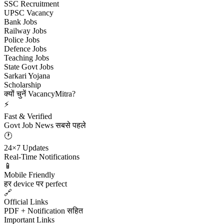
SSC Recruitment
UPSC Vacancy
Bank Jobs
Railway Jobs
Police Jobs
Defence Jobs
Teaching Jobs
State Govt Jobs
Sarkari Yojana
Scholarship
क्यों चुनें VacancyMitra?
⚡
Fast & Verified
Govt Job News सबसे पहले
🕐
24×7 Updates
Real-Time Notifications
📱
Mobile Friendly
हर device पर perfect
🔗
Official Links
PDF + Notification सहित
Important Links