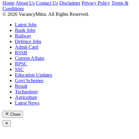
Home
About Us
Contact Us
Disclaimer
Privacy Policy
Terms &
Conditions
© 2026 VacancyMitra. All Rights Reserved.
Latest Jobs
Bank Jobs
Railway
Defence Jobs
Admit Card
RSSB
Current Affairs
RPSC
SSC
Education Updates
Govt Schemes
Result
Technology
Agriculture
Latest News
Close
✕