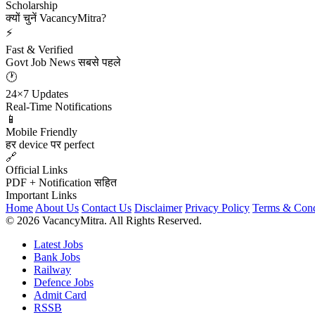
Scholarship
क्यों चुनें VacancyMitra?
⚡
Fast & Verified
Govt Job News सबसे पहले
🕐
24×7 Updates
Real-Time Notifications
📱
Mobile Friendly
हर device पर perfect
🔗
Official Links
PDF + Notification सहित
Important Links
Home
About Us
Contact Us
Disclaimer
Privacy Policy
Terms & Cond
© 2026 VacancyMitra. All Rights Reserved.
Latest Jobs
Bank Jobs
Railway
Defence Jobs
Admit Card
RSSB