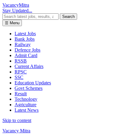
Vacancy
Mitra
Stay Updated...
Search
☰ Menu
Latest Jobs
Bank Jobs
Railway
Defence Jobs
Admit Card
RSSB
Current Affairs
RPSC
SSC
Education Updates
Govt Schemes
Result
Technology
Agriculture
Latest News
Skip to content
Vacancy Mitra