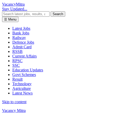
Vacancy
Mitra
Stay Updated...
Search
☰ Menu
Latest Jobs
Bank Jobs
Railway
Defence Jobs
Admit Card
RSSB
Current Affairs
RPSC
SSC
Education Updates
Govt Schemes
Result
Technology
Agriculture
Latest News
Skip to content
Vacancy Mitra