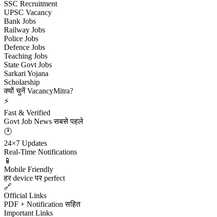
SSC Recruitment
UPSC Vacancy
Bank Jobs
Railway Jobs
Police Jobs
Defence Jobs
Teaching Jobs
State Govt Jobs
Sarkari Yojana
Scholarship
क्यों चुनें VacancyMitra?
⚡
Fast & Verified
Govt Job News सबसे पहले
🕐
24×7 Updates
Real-Time Notifications
📱
Mobile Friendly
हर device पर perfect
🔗
Official Links
PDF + Notification सहित
Important Links