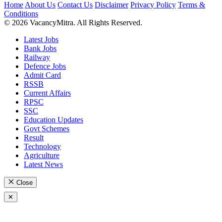
Home
About Us
Contact Us
Disclaimer
Privacy Policy
Terms &
Conditions
© 2026 VacancyMitra. All Rights Reserved.
Latest Jobs
Bank Jobs
Railway
Defence Jobs
Admit Card
RSSB
Current Affairs
RPSC
SSC
Education Updates
Govt Schemes
Result
Technology
Agriculture
Latest News
Close
✕