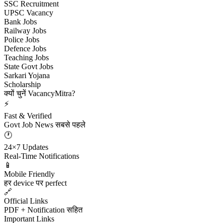
SSC Recruitment
UPSC Vacancy
Bank Jobs
Railway Jobs
Police Jobs
Defence Jobs
Teaching Jobs
State Govt Jobs
Sarkari Yojana
Scholarship
क्यों चुनें VacancyMitra?
⚡
Fast & Verified
Govt Job News सबसे पहले
🕐
24×7 Updates
Real-Time Notifications
📱
Mobile Friendly
हर device पर perfect
🔗
Official Links
PDF + Notification सहित
Important Links