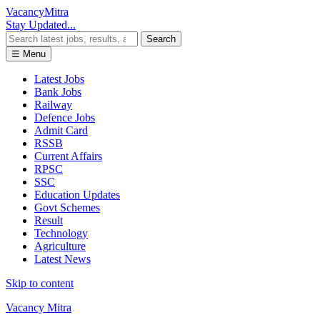
Vacancy
Mitra
Stay Updated...
Search
☰ Menu
Latest Jobs
Bank Jobs
Railway
Defence Jobs
Admit Card
RSSB
Current Affairs
RPSC
SSC
Education Updates
Govt Schemes
Result
Technology
Agriculture
Latest News
Skip to content
Vacancy Mitra