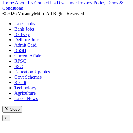
Home
About Us
Contact Us
Disclaimer
Privacy Policy
Terms &
Conditions
© 2026 VacancyMitra. All Rights Reserved.
Latest Jobs
Bank Jobs
Railway
Defence Jobs
Admit Card
RSSB
Current Affairs
RPSC
SSC
Education Updates
Govt Schemes
Result
Technology
Agriculture
Latest News
Close
✕