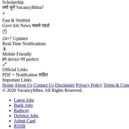
Scholarship
क्यों चुनें VacancyMitra?
⚡
Fast & Verified
Govt Job News सबसे पहले
🕐
24×7 Updates
Real-Time Notifications
📱
Mobile Friendly
हर device पर perfect
🔗
Official Links
PDF + Notification सहित
Important Links
Home
About Us
Contact Us
Disclaimer
Privacy Policy
Terms & Cond
© 2026 VacancyMitra. All Rights Reserved.
Latest Jobs
Bank Jobs
Railway
Defence Jobs
Admit Card
RSSB