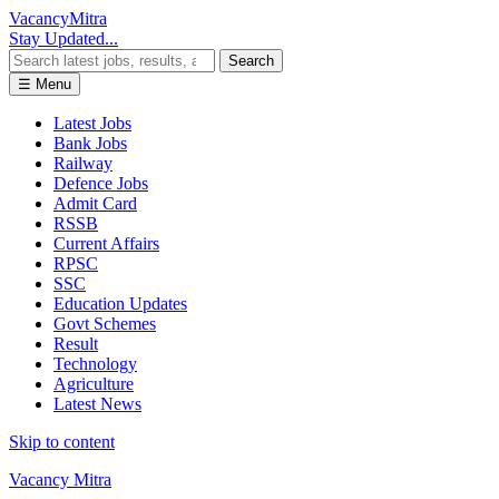
Vacancy
Mitra
Stay Updated...
Search
☰ Menu
Latest Jobs
Bank Jobs
Railway
Defence Jobs
Admit Card
RSSB
Current Affairs
RPSC
SSC
Education Updates
Govt Schemes
Result
Technology
Agriculture
Latest News
Skip to content
Vacancy Mitra