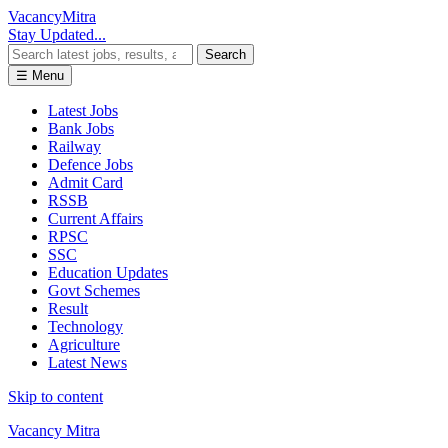
Vacancy
Mitra
Stay Updated...
Search
☰ Menu
Latest Jobs
Bank Jobs
Railway
Defence Jobs
Admit Card
RSSB
Current Affairs
RPSC
SSC
Education Updates
Govt Schemes
Result
Technology
Agriculture
Latest News
Skip to content
Vacancy Mitra