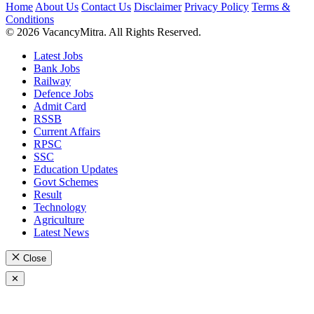
Home
About Us
Contact Us
Disclaimer
Privacy Policy
Terms &
Conditions
© 2026 VacancyMitra. All Rights Reserved.
Latest Jobs
Bank Jobs
Railway
Defence Jobs
Admit Card
RSSB
Current Affairs
RPSC
SSC
Education Updates
Govt Schemes
Result
Technology
Agriculture
Latest News
Close
✕