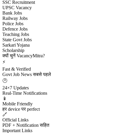
SSC Recruitment
UPSC Vacancy
Bank Jobs
Railway Jobs
Police Jobs
Defence Jobs
Teaching Jobs
State Govt Jobs
Sarkari Yojana
Scholarship
क्यों चुनें VacancyMitra?
⚡
Fast & Verified
Govt Job News सबसे पहले
🕐
24×7 Updates
Real-Time Notifications
📱
Mobile Friendly
हर device पर perfect
🔗
Official Links
PDF + Notification सहित
Important Links