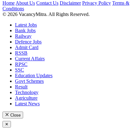
Home
About Us
Contact Us
Disclaimer
Privacy Policy
Terms &
Conditions
© 2026 VacancyMitra. All Rights Reserved.
Latest Jobs
Bank Jobs
Railway
Defence Jobs
Admit Card
RSSB
Current Affairs
RPSC
SSC
Education Updates
Govt Schemes
Result
Technology
Agriculture
Latest News
Close
✕