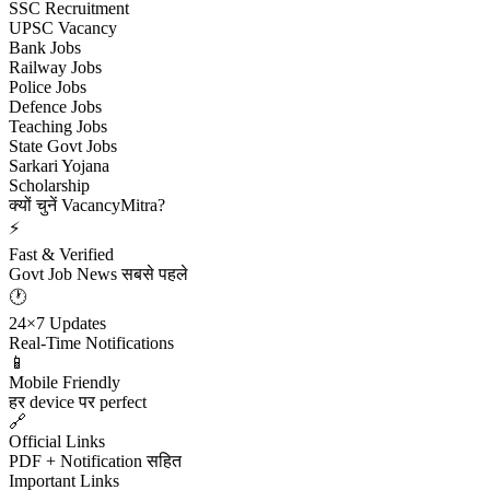
SSC Recruitment
UPSC Vacancy
Bank Jobs
Railway Jobs
Police Jobs
Defence Jobs
Teaching Jobs
State Govt Jobs
Sarkari Yojana
Scholarship
क्यों चुनें VacancyMitra?
⚡
Fast & Verified
Govt Job News सबसे पहले
🕐
24×7 Updates
Real-Time Notifications
📱
Mobile Friendly
हर device पर perfect
🔗
Official Links
PDF + Notification सहित
Important Links