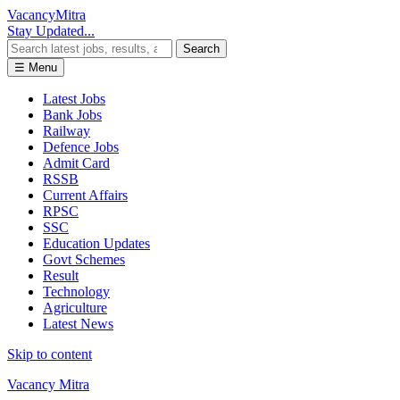
Vacancy
Mitra
Stay Updated...
Search
☰ Menu
Latest Jobs
Bank Jobs
Railway
Defence Jobs
Admit Card
RSSB
Current Affairs
RPSC
SSC
Education Updates
Govt Schemes
Result
Technology
Agriculture
Latest News
Skip to content
Vacancy Mitra