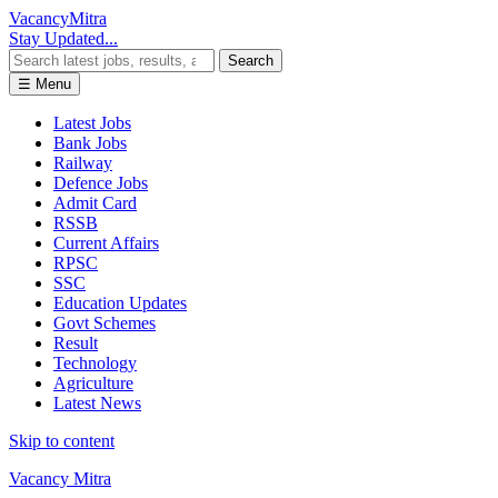
Vacancy
Mitra
Stay Updated...
Search
☰ Menu
Latest Jobs
Bank Jobs
Railway
Defence Jobs
Admit Card
RSSB
Current Affairs
RPSC
SSC
Education Updates
Govt Schemes
Result
Technology
Agriculture
Latest News
Skip to content
Vacancy Mitra