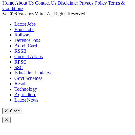
Home
About Us
Contact Us
Disclaimer
Privacy Policy
Terms &
Conditions
© 2026 VacancyMitra. All Rights Reserved.
Latest Jobs
Bank Jobs
Railway
Defence Jobs
Admit Card
RSSB
Current Affairs
RPSC
SSC
Education Updates
Govt Schemes
Result
Technology
Agriculture
Latest News
Close
✕