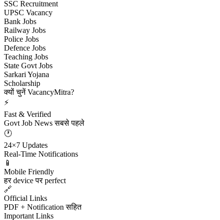
SSC Recruitment
UPSC Vacancy
Bank Jobs
Railway Jobs
Police Jobs
Defence Jobs
Teaching Jobs
State Govt Jobs
Sarkari Yojana
Scholarship
क्यों चुनें VacancyMitra?
⚡
Fast & Verified
Govt Job News सबसे पहले
🕐
24×7 Updates
Real-Time Notifications
📱
Mobile Friendly
हर device पर perfect
🔗
Official Links
PDF + Notification सहित
Important Links