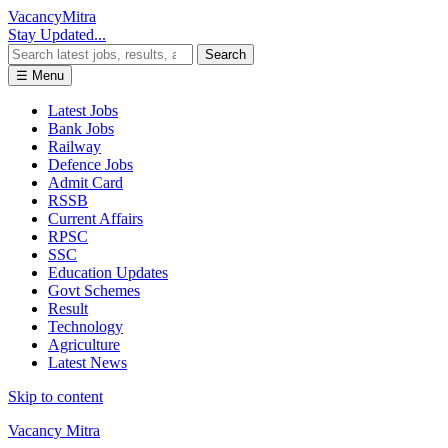
Vacancy
Mitra
Stay Updated...
Search
☰ Menu
Latest Jobs
Bank Jobs
Railway
Defence Jobs
Admit Card
RSSB
Current Affairs
RPSC
SSC
Education Updates
Govt Schemes
Result
Technology
Agriculture
Latest News
Skip to content
Vacancy Mitra