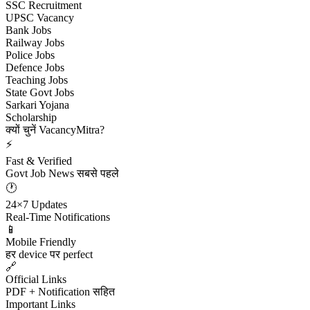
SSC Recruitment
UPSC Vacancy
Bank Jobs
Railway Jobs
Police Jobs
Defence Jobs
Teaching Jobs
State Govt Jobs
Sarkari Yojana
Scholarship
क्यों चुनें VacancyMitra?
⚡
Fast & Verified
Govt Job News सबसे पहले
🕐
24×7 Updates
Real-Time Notifications
📱
Mobile Friendly
हर device पर perfect
🔗
Official Links
PDF + Notification सहित
Important Links