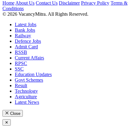
Home
About Us
Contact Us
Disclaimer
Privacy Policy
Terms &
Conditions
© 2026 VacancyMitra. All Rights Reserved.
Latest Jobs
Bank Jobs
Railway
Defence Jobs
Admit Card
RSSB
Current Affairs
RPSC
SSC
Education Updates
Govt Schemes
Result
Technology
Agriculture
Latest News
Close
✕