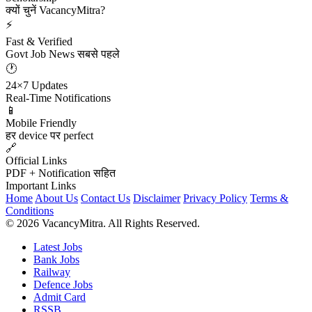
क्यों चुनें VacancyMitra?
⚡
Fast & Verified
Govt Job News सबसे पहले
🕐
24×7 Updates
Real-Time Notifications
📱
Mobile Friendly
हर device पर perfect
🔗
Official Links
PDF + Notification सहित
Important Links
Home
About Us
Contact Us
Disclaimer
Privacy Policy
Terms &
Conditions
© 2026 VacancyMitra. All Rights Reserved.
Latest Jobs
Bank Jobs
Railway
Defence Jobs
Admit Card
RSSB