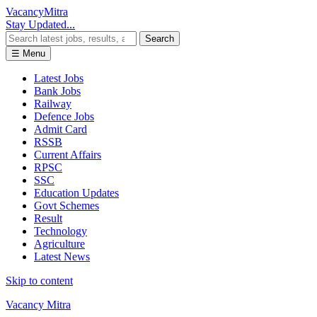
Vacancy
Mitra
Stay Updated...
Search
☰ Menu
Latest Jobs
Bank Jobs
Railway
Defence Jobs
Admit Card
RSSB
Current Affairs
RPSC
SSC
Education Updates
Govt Schemes
Result
Technology
Agriculture
Latest News
Skip to content
Vacancy Mitra