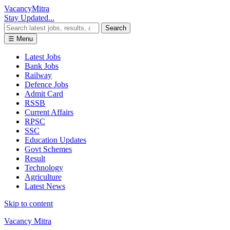
Vacancy
Mitra
Stay Updated...
Search
☰ Menu
Latest Jobs
Bank Jobs
Railway
Defence Jobs
Admit Card
RSSB
Current Affairs
RPSC
SSC
Education Updates
Govt Schemes
Result
Technology
Agriculture
Latest News
Skip to content
Vacancy Mitra