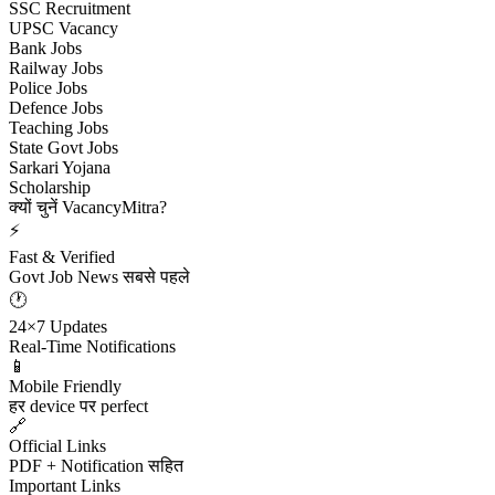
SSC Recruitment
UPSC Vacancy
Bank Jobs
Railway Jobs
Police Jobs
Defence Jobs
Teaching Jobs
State Govt Jobs
Sarkari Yojana
Scholarship
क्यों चुनें VacancyMitra?
⚡
Fast & Verified
Govt Job News सबसे पहले
🕐
24×7 Updates
Real-Time Notifications
📱
Mobile Friendly
हर device पर perfect
🔗
Official Links
PDF + Notification सहित
Important Links