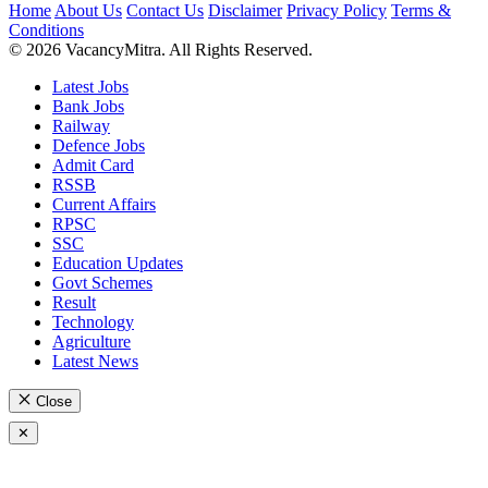
Home
About Us
Contact Us
Disclaimer
Privacy Policy
Terms &
Conditions
© 2026 VacancyMitra. All Rights Reserved.
Latest Jobs
Bank Jobs
Railway
Defence Jobs
Admit Card
RSSB
Current Affairs
RPSC
SSC
Education Updates
Govt Schemes
Result
Technology
Agriculture
Latest News
Close
✕