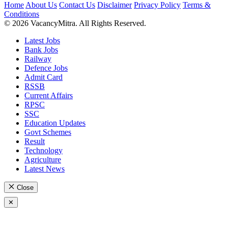
Home
About Us
Contact Us
Disclaimer
Privacy Policy
Terms &
Conditions
© 2026 VacancyMitra. All Rights Reserved.
Latest Jobs
Bank Jobs
Railway
Defence Jobs
Admit Card
RSSB
Current Affairs
RPSC
SSC
Education Updates
Govt Schemes
Result
Technology
Agriculture
Latest News
Close
✕