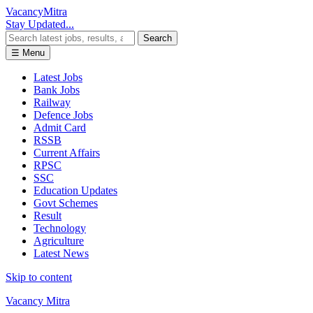
Vacancy
Mitra
Stay Updated...
Search
☰ Menu
Latest Jobs
Bank Jobs
Railway
Defence Jobs
Admit Card
RSSB
Current Affairs
RPSC
SSC
Education Updates
Govt Schemes
Result
Technology
Agriculture
Latest News
Skip to content
Vacancy Mitra