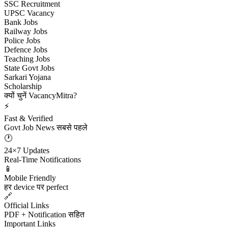
SSC Recruitment
UPSC Vacancy
Bank Jobs
Railway Jobs
Police Jobs
Defence Jobs
Teaching Jobs
State Govt Jobs
Sarkari Yojana
Scholarship
क्यों चुनें VacancyMitra?
⚡
Fast & Verified
Govt Job News सबसे पहले
🕐
24×7 Updates
Real-Time Notifications
📱
Mobile Friendly
हर device पर perfect
🔗
Official Links
PDF + Notification सहित
Important Links