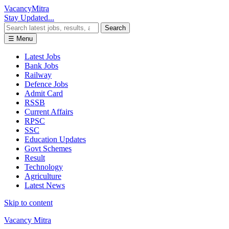
Vacancy
Mitra
Stay Updated...
Search
☰ Menu
Latest Jobs
Bank Jobs
Railway
Defence Jobs
Admit Card
RSSB
Current Affairs
RPSC
SSC
Education Updates
Govt Schemes
Result
Technology
Agriculture
Latest News
Skip to content
Vacancy Mitra