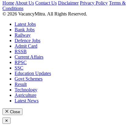
Home
About Us
Contact Us
Disclaimer
Privacy Policy
Terms &
Conditions
© 2026 VacancyMitra. All Rights Reserved.
Latest Jobs
Bank Jobs
Railway
Defence Jobs
Admit Card
RSSB
Current Affairs
RPSC
SSC
Education Updates
Govt Schemes
Result
Technology
Agriculture
Latest News
Close
✕