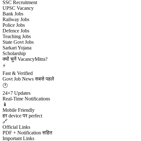
SSC Recruitment
UPSC Vacancy
Bank Jobs
Railway Jobs
Police Jobs
Defence Jobs
Teaching Jobs
State Govt Jobs
Sarkari Yojana
Scholarship
क्यों चुनें VacancyMitra?
⚡
Fast & Verified
Govt Job News सबसे पहले
🕐
24×7 Updates
Real-Time Notifications
📱
Mobile Friendly
हर device पर perfect
🔗
Official Links
PDF + Notification सहित
Important Links