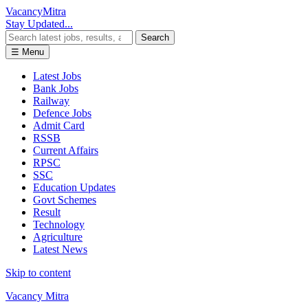
Vacancy
Mitra
Stay Updated...
Search
☰ Menu
Latest Jobs
Bank Jobs
Railway
Defence Jobs
Admit Card
RSSB
Current Affairs
RPSC
SSC
Education Updates
Govt Schemes
Result
Technology
Agriculture
Latest News
Skip to content
Vacancy Mitra