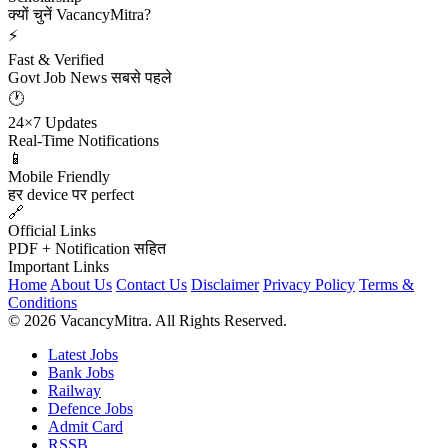
क्यों चुनें VacancyMitra?
⚡
Fast & Verified
Govt Job News सबसे पहले
🕐
24×7 Updates
Real-Time Notifications
📱
Mobile Friendly
हर device पर perfect
🔗
Official Links
PDF + Notification सहित
Important Links
Home
About Us
Contact Us
Disclaimer
Privacy Policy
Terms &
Conditions
© 2026 VacancyMitra. All Rights Reserved.
Latest Jobs
Bank Jobs
Railway
Defence Jobs
Admit Card
RSSB