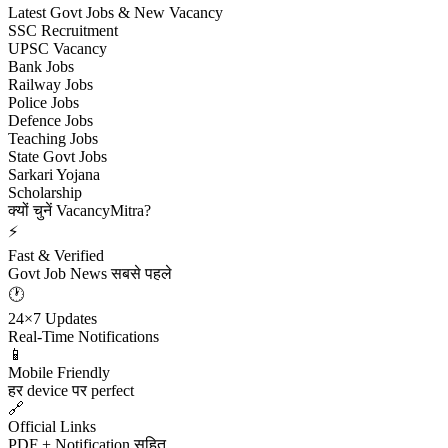
Latest Govt Jobs & New Vacancy
SSC Recruitment
UPSC Vacancy
Bank Jobs
Railway Jobs
Police Jobs
Defence Jobs
Teaching Jobs
State Govt Jobs
Sarkari Yojana
Scholarship
क्यों चुनें VacancyMitra?
⚡
Fast & Verified
Govt Job News सबसे पहले
🕐
24×7 Updates
Real-Time Notifications
📱
Mobile Friendly
हर device पर perfect
🔗
Official Links
PDF + Notification सहित