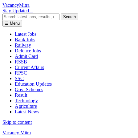
Vacancy
Mitra
Stay Updated...
Search
☰ Menu
Latest Jobs
Bank Jobs
Railway
Defence Jobs
Admit Card
RSSB
Current Affairs
RPSC
SSC
Education Updates
Govt Schemes
Result
Technology
Agriculture
Latest News
Skip to content
Vacancy Mitra