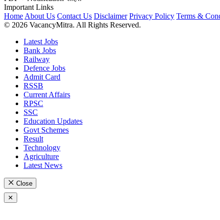
Important Links
Home
About Us
Contact Us
Disclaimer
Privacy Policy
Terms & Cond
© 2026 VacancyMitra. All Rights Reserved.
Latest Jobs
Bank Jobs
Railway
Defence Jobs
Admit Card
RSSB
Current Affairs
RPSC
SSC
Education Updates
Govt Schemes
Result
Technology
Agriculture
Latest News
Close
✕