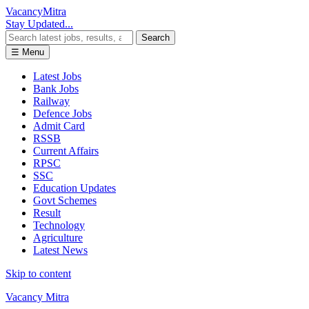
Vacancy
Mitra
Stay Updated...
Search
☰ Menu
Latest Jobs
Bank Jobs
Railway
Defence Jobs
Admit Card
RSSB
Current Affairs
RPSC
SSC
Education Updates
Govt Schemes
Result
Technology
Agriculture
Latest News
Skip to content
Vacancy Mitra