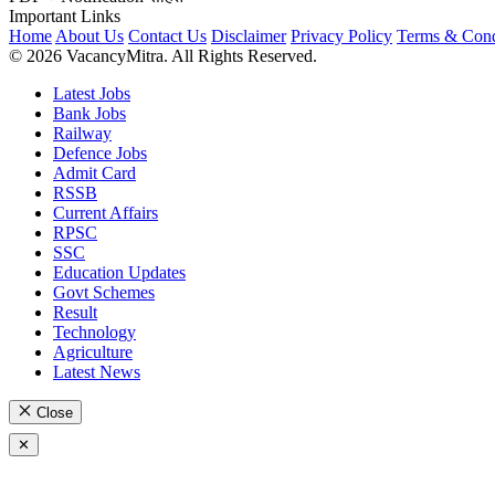
Important Links
Home
About Us
Contact Us
Disclaimer
Privacy Policy
Terms & Cond
© 2026 VacancyMitra. All Rights Reserved.
Latest Jobs
Bank Jobs
Railway
Defence Jobs
Admit Card
RSSB
Current Affairs
RPSC
SSC
Education Updates
Govt Schemes
Result
Technology
Agriculture
Latest News
Close
✕