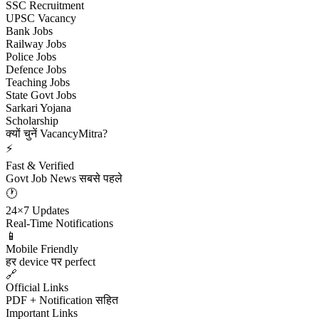
SSC Recruitment
UPSC Vacancy
Bank Jobs
Railway Jobs
Police Jobs
Defence Jobs
Teaching Jobs
State Govt Jobs
Sarkari Yojana
Scholarship
क्यों चुनें VacancyMitra?
⚡
Fast & Verified
Govt Job News सबसे पहले
🕐
24×7 Updates
Real-Time Notifications
📱
Mobile Friendly
हर device पर perfect
🔗
Official Links
PDF + Notification सहित
Important Links