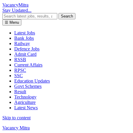
Vacancy
Mitra
Stay Updated...
Search
☰ Menu
Latest Jobs
Bank Jobs
Railway
Defence Jobs
Admit Card
RSSB
Current Affairs
RPSC
SSC
Education Updates
Govt Schemes
Result
Technology
Agriculture
Latest News
Skip to content
Vacancy Mitra