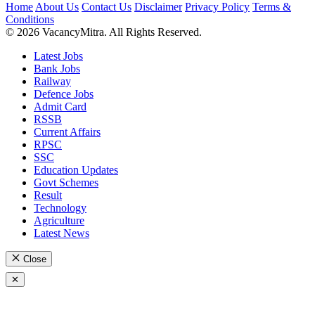
Home
About Us
Contact Us
Disclaimer
Privacy Policy
Terms &
Conditions
© 2026 VacancyMitra. All Rights Reserved.
Latest Jobs
Bank Jobs
Railway
Defence Jobs
Admit Card
RSSB
Current Affairs
RPSC
SSC
Education Updates
Govt Schemes
Result
Technology
Agriculture
Latest News
Close
✕