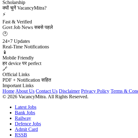
Scholarship
क्यों चुनें VacancyMitra?
⚡
Fast & Verified
Govt Job News सबसे पहले
🕐
24×7 Updates
Real-Time Notifications
📱
Mobile Friendly
हर device पर perfect
🔗
Official Links
PDF + Notification सहित
Important Links
Home
About Us
Contact Us
Disclaimer
Privacy Policy
Terms & Cond
© 2026 VacancyMitra. All Rights Reserved.
Latest Jobs
Bank Jobs
Railway
Defence Jobs
Admit Card
RSSB