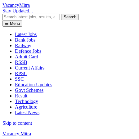
Vacancy
Mitra
Stay Updated...
Search
☰ Menu
Latest Jobs
Bank Jobs
Railway
Defence Jobs
Admit Card
RSSB
Current Affairs
RPSC
SSC
Education Updates
Govt Schemes
Result
Technology
Agriculture
Latest News
Skip to content
Vacancy Mitra