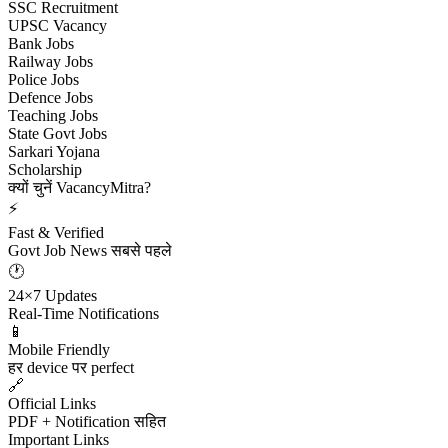
SSC Recruitment
UPSC Vacancy
Bank Jobs
Railway Jobs
Police Jobs
Defence Jobs
Teaching Jobs
State Govt Jobs
Sarkari Yojana
Scholarship
क्यों चुनें VacancyMitra?
⚡
Fast & Verified
Govt Job News सबसे पहले
🕐
24×7 Updates
Real-Time Notifications
📱
Mobile Friendly
हर device पर perfect
🔗
Official Links
PDF + Notification सहित
Important Links