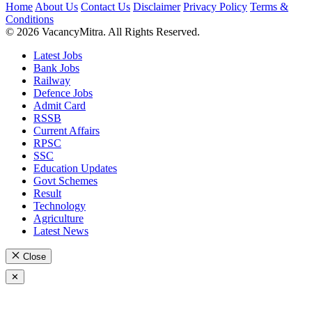
Home
About Us
Contact Us
Disclaimer
Privacy Policy
Terms &
Conditions
© 2026 VacancyMitra. All Rights Reserved.
Latest Jobs
Bank Jobs
Railway
Defence Jobs
Admit Card
RSSB
Current Affairs
RPSC
SSC
Education Updates
Govt Schemes
Result
Technology
Agriculture
Latest News
Close
✕