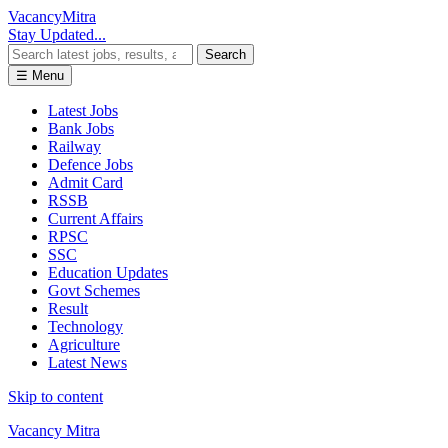
Vacancy
Mitra
Stay Updated...
Search
☰ Menu
Latest Jobs
Bank Jobs
Railway
Defence Jobs
Admit Card
RSSB
Current Affairs
RPSC
SSC
Education Updates
Govt Schemes
Result
Technology
Agriculture
Latest News
Skip to content
Vacancy Mitra