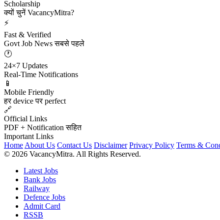
Scholarship
क्यों चुनें VacancyMitra?
⚡
Fast & Verified
Govt Job News सबसे पहले
🕐
24×7 Updates
Real-Time Notifications
📱
Mobile Friendly
हर device पर perfect
🔗
Official Links
PDF + Notification सहित
Important Links
Home
About Us
Contact Us
Disclaimer
Privacy Policy
Terms & Cond
© 2026 VacancyMitra. All Rights Reserved.
Latest Jobs
Bank Jobs
Railway
Defence Jobs
Admit Card
RSSB