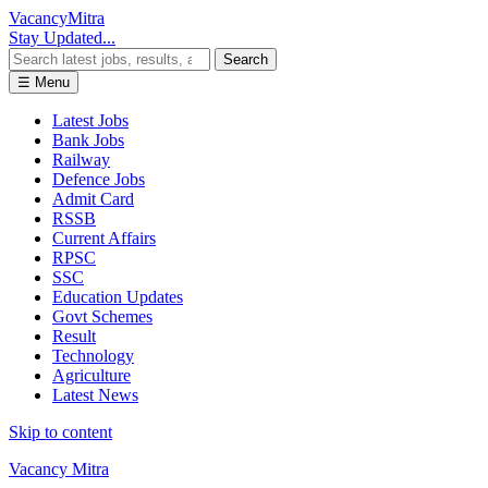
Vacancy
Mitra
Stay Updated...
Search
☰ Menu
Latest Jobs
Bank Jobs
Railway
Defence Jobs
Admit Card
RSSB
Current Affairs
RPSC
SSC
Education Updates
Govt Schemes
Result
Technology
Agriculture
Latest News
Skip to content
Vacancy Mitra