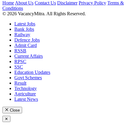
Home
About Us
Contact Us
Disclaimer
Privacy Policy
Terms &
Conditions
© 2026 VacancyMitra. All Rights Reserved.
Latest Jobs
Bank Jobs
Railway
Defence Jobs
Admit Card
RSSB
Current Affairs
RPSC
SSC
Education Updates
Govt Schemes
Result
Technology
Agriculture
Latest News
Close
✕