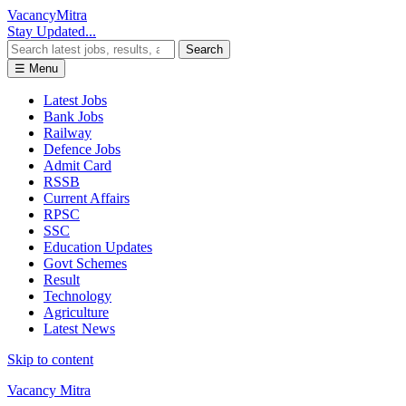
Vacancy
Mitra
Stay Updated...
Search
☰ Menu
Latest Jobs
Bank Jobs
Railway
Defence Jobs
Admit Card
RSSB
Current Affairs
RPSC
SSC
Education Updates
Govt Schemes
Result
Technology
Agriculture
Latest News
Skip to content
Vacancy Mitra