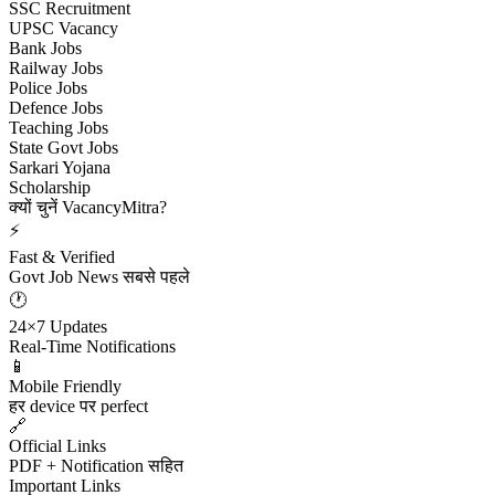
SSC Recruitment
UPSC Vacancy
Bank Jobs
Railway Jobs
Police Jobs
Defence Jobs
Teaching Jobs
State Govt Jobs
Sarkari Yojana
Scholarship
क्यों चुनें VacancyMitra?
⚡
Fast & Verified
Govt Job News सबसे पहले
🕐
24×7 Updates
Real-Time Notifications
📱
Mobile Friendly
हर device पर perfect
🔗
Official Links
PDF + Notification सहित
Important Links