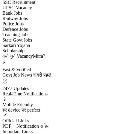
SSC Recruitment
UPSC Vacancy
Bank Jobs
Railway Jobs
Police Jobs
Defence Jobs
Teaching Jobs
State Govt Jobs
Sarkari Yojana
Scholarship
क्यों चुनें VacancyMitra?
⚡
Fast & Verified
Govt Job News सबसे पहले
🕐
24×7 Updates
Real-Time Notifications
📱
Mobile Friendly
हर device पर perfect
🔗
Official Links
PDF + Notification सहित
Important Links