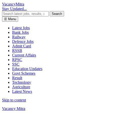
Vacancy
Mitra
Stay Updated...
Search
☰ Menu
Latest Jobs
Bank Jobs
Railway
Defence Jobs
Admit Card
RSSB
Current Affairs
RPSC
SSC
Education Updates
Govt Schemes
Result
Technology
Agriculture
Latest News
Skip to content
Vacancy Mitra