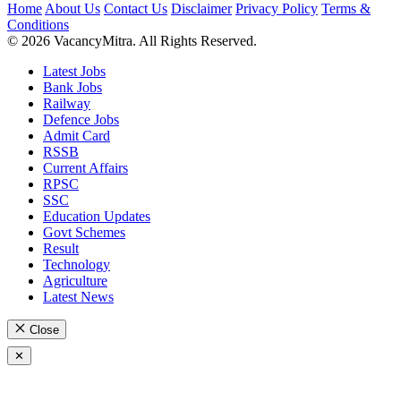
Home
About Us
Contact Us
Disclaimer
Privacy Policy
Terms &
Conditions
© 2026 VacancyMitra. All Rights Reserved.
Latest Jobs
Bank Jobs
Railway
Defence Jobs
Admit Card
RSSB
Current Affairs
RPSC
SSC
Education Updates
Govt Schemes
Result
Technology
Agriculture
Latest News
Close
✕