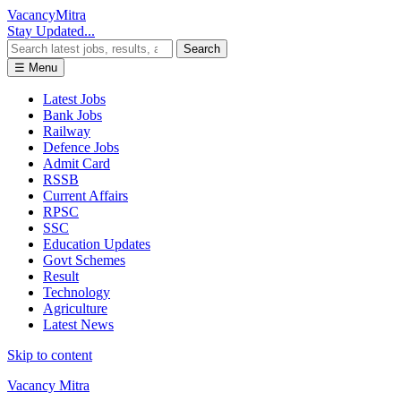
Vacancy
Mitra
Stay Updated...
Search
☰ Menu
Latest Jobs
Bank Jobs
Railway
Defence Jobs
Admit Card
RSSB
Current Affairs
RPSC
SSC
Education Updates
Govt Schemes
Result
Technology
Agriculture
Latest News
Skip to content
Vacancy Mitra