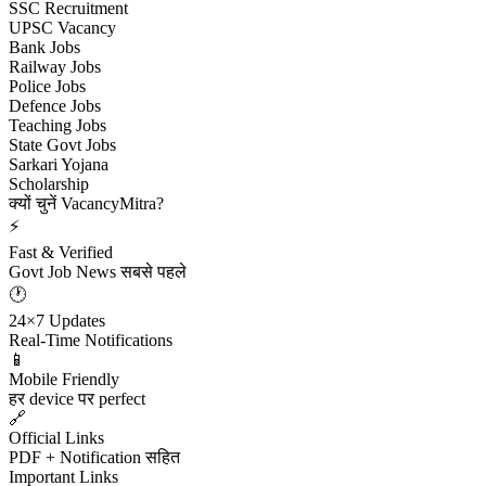
SSC Recruitment
UPSC Vacancy
Bank Jobs
Railway Jobs
Police Jobs
Defence Jobs
Teaching Jobs
State Govt Jobs
Sarkari Yojana
Scholarship
क्यों चुनें VacancyMitra?
⚡
Fast & Verified
Govt Job News सबसे पहले
🕐
24×7 Updates
Real-Time Notifications
📱
Mobile Friendly
हर device पर perfect
🔗
Official Links
PDF + Notification सहित
Important Links