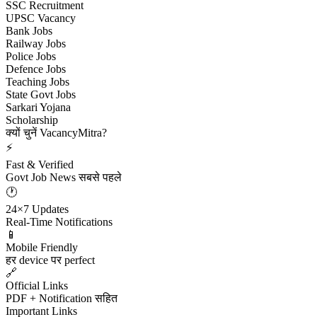
SSC Recruitment
UPSC Vacancy
Bank Jobs
Railway Jobs
Police Jobs
Defence Jobs
Teaching Jobs
State Govt Jobs
Sarkari Yojana
Scholarship
क्यों चुनें VacancyMitra?
⚡
Fast & Verified
Govt Job News सबसे पहले
🕐
24×7 Updates
Real-Time Notifications
📱
Mobile Friendly
हर device पर perfect
🔗
Official Links
PDF + Notification सहित
Important Links