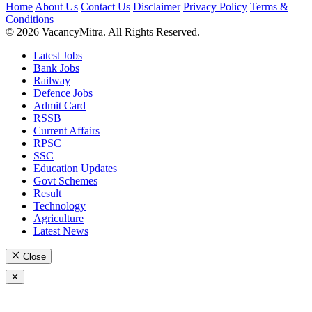
Home
About Us
Contact Us
Disclaimer
Privacy Policy
Terms &
Conditions
© 2026 VacancyMitra. All Rights Reserved.
Latest Jobs
Bank Jobs
Railway
Defence Jobs
Admit Card
RSSB
Current Affairs
RPSC
SSC
Education Updates
Govt Schemes
Result
Technology
Agriculture
Latest News
Close
✕