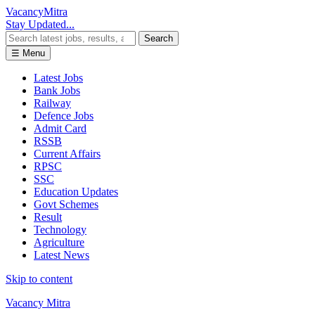
Vacancy
Mitra
Stay Updated...
Search
☰ Menu
Latest Jobs
Bank Jobs
Railway
Defence Jobs
Admit Card
RSSB
Current Affairs
RPSC
SSC
Education Updates
Govt Schemes
Result
Technology
Agriculture
Latest News
Skip to content
Vacancy Mitra