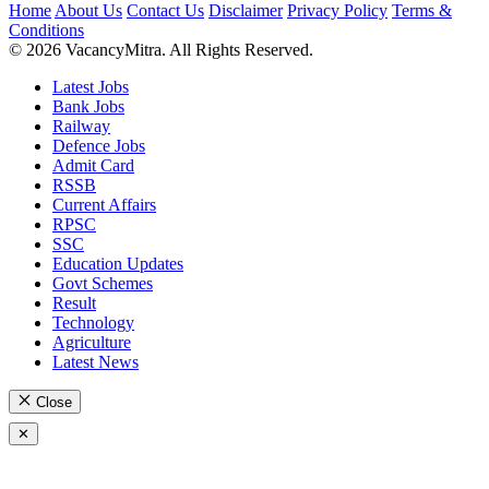
Home
About Us
Contact Us
Disclaimer
Privacy Policy
Terms &
Conditions
© 2026 VacancyMitra. All Rights Reserved.
Latest Jobs
Bank Jobs
Railway
Defence Jobs
Admit Card
RSSB
Current Affairs
RPSC
SSC
Education Updates
Govt Schemes
Result
Technology
Agriculture
Latest News
Close
✕