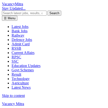
Vacancy
Mitra
Stay Updated...
Search
☰ Menu
Latest Jobs
Bank Jobs
Railway
Defence Jobs
Admit Card
RSSB
Current Affairs
RPSC
SSC
Education Updates
Govt Schemes
Result
Technology
Agriculture
Latest News
Skip to content
Vacancy Mitra