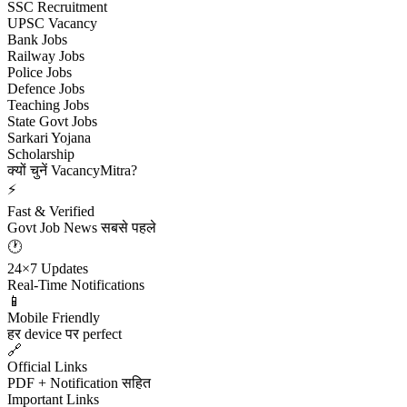
SSC Recruitment
UPSC Vacancy
Bank Jobs
Railway Jobs
Police Jobs
Defence Jobs
Teaching Jobs
State Govt Jobs
Sarkari Yojana
Scholarship
क्यों चुनें VacancyMitra?
⚡
Fast & Verified
Govt Job News सबसे पहले
🕐
24×7 Updates
Real-Time Notifications
📱
Mobile Friendly
हर device पर perfect
🔗
Official Links
PDF + Notification सहित
Important Links