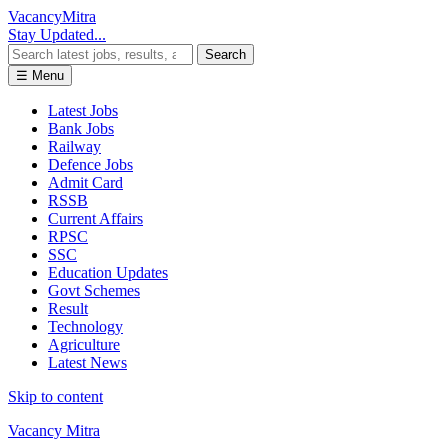
Vacancy
Mitra
Stay Updated...
Search
☰ Menu
Latest Jobs
Bank Jobs
Railway
Defence Jobs
Admit Card
RSSB
Current Affairs
RPSC
SSC
Education Updates
Govt Schemes
Result
Technology
Agriculture
Latest News
Skip to content
Vacancy Mitra