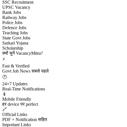
SSC Recruitment
UPSC Vacancy
Bank Jobs
Railway Jobs
Police Jobs
Defence Jobs
Teaching Jobs
State Govt Jobs
Sarkari Yojana
Scholarship
क्यों चुनें VacancyMitra?
⚡
Fast & Verified
Govt Job News सबसे पहले
🕐
24×7 Updates
Real-Time Notifications
📱
Mobile Friendly
हर device पर perfect
🔗
Official Links
PDF + Notification सहित
Important Links