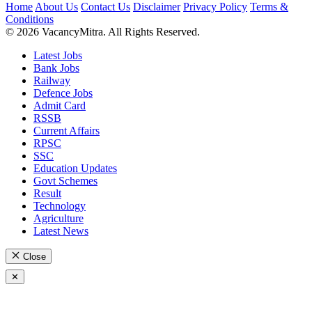
Home
About Us
Contact Us
Disclaimer
Privacy Policy
Terms &
Conditions
© 2026 VacancyMitra. All Rights Reserved.
Latest Jobs
Bank Jobs
Railway
Defence Jobs
Admit Card
RSSB
Current Affairs
RPSC
SSC
Education Updates
Govt Schemes
Result
Technology
Agriculture
Latest News
Close
✕