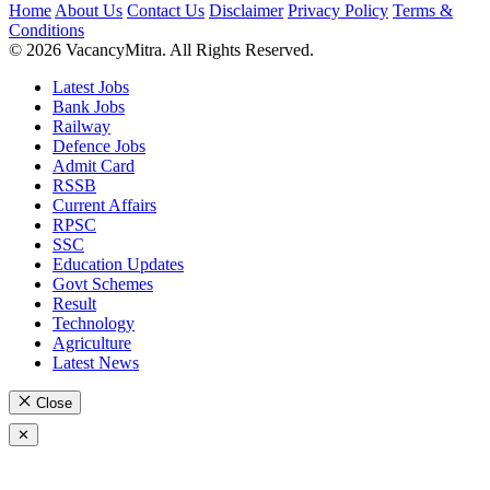
Home
About Us
Contact Us
Disclaimer
Privacy Policy
Terms &
Conditions
© 2026 VacancyMitra. All Rights Reserved.
Latest Jobs
Bank Jobs
Railway
Defence Jobs
Admit Card
RSSB
Current Affairs
RPSC
SSC
Education Updates
Govt Schemes
Result
Technology
Agriculture
Latest News
Close
✕