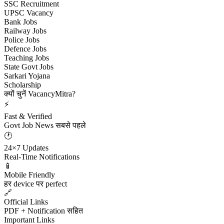
SSC Recruitment
UPSC Vacancy
Bank Jobs
Railway Jobs
Police Jobs
Defence Jobs
Teaching Jobs
State Govt Jobs
Sarkari Yojana
Scholarship
क्यों चुनें VacancyMitra?
⚡
Fast & Verified
Govt Job News सबसे पहले
🕐
24×7 Updates
Real-Time Notifications
📱
Mobile Friendly
हर device पर perfect
🔗
Official Links
PDF + Notification सहित
Important Links