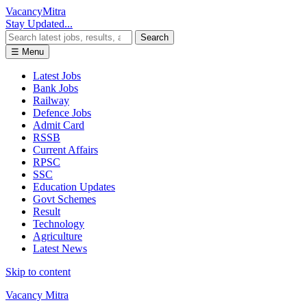
Vacancy
Mitra
Stay Updated...
Search
☰ Menu
Latest Jobs
Bank Jobs
Railway
Defence Jobs
Admit Card
RSSB
Current Affairs
RPSC
SSC
Education Updates
Govt Schemes
Result
Technology
Agriculture
Latest News
Skip to content
Vacancy Mitra