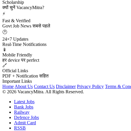
Scholarship
क्यों चुनें VacancyMitra?
⚡
Fast & Verified
Govt Job News सबसे पहले
🕐
24×7 Updates
Real-Time Notifications
📱
Mobile Friendly
हर device पर perfect
🔗
Official Links
PDF + Notification सहित
Important Links
Home
About Us
Contact Us
Disclaimer
Privacy Policy
Terms & Cond
© 2026 VacancyMitra. All Rights Reserved.
Latest Jobs
Bank Jobs
Railway
Defence Jobs
Admit Card
RSSB