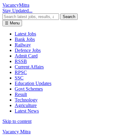
Vacancy
Mitra
Stay Updated...
Search
☰ Menu
Latest Jobs
Bank Jobs
Railway
Defence Jobs
Admit Card
RSSB
Current Affairs
RPSC
SSC
Education Updates
Govt Schemes
Result
Technology
Agriculture
Latest News
Skip to content
Vacancy Mitra