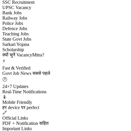
SSC Recruitment
UPSC Vacancy
Bank Jobs
Railway Jobs
Police Jobs
Defence Jobs
Teaching Jobs
State Govt Jobs
Sarkari Yojana
Scholarship
क्यों चुनें VacancyMitra?
⚡
Fast & Verified
Govt Job News सबसे पहले
🕐
24×7 Updates
Real-Time Notifications
📱
Mobile Friendly
हर device पर perfect
🔗
Official Links
PDF + Notification सहित
Important Links