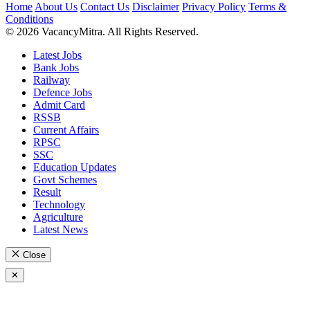
Home
About Us
Contact Us
Disclaimer
Privacy Policy
Terms &
Conditions
© 2026 VacancyMitra. All Rights Reserved.
Latest Jobs
Bank Jobs
Railway
Defence Jobs
Admit Card
RSSB
Current Affairs
RPSC
SSC
Education Updates
Govt Schemes
Result
Technology
Agriculture
Latest News
Close
✕