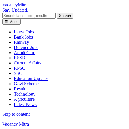
Vacancy
Mitra
Stay Updated...
Search
☰ Menu
Latest Jobs
Bank Jobs
Railway
Defence Jobs
Admit Card
RSSB
Current Affairs
RPSC
SSC
Education Updates
Govt Schemes
Result
Technology
Agriculture
Latest News
Skip to content
Vacancy Mitra