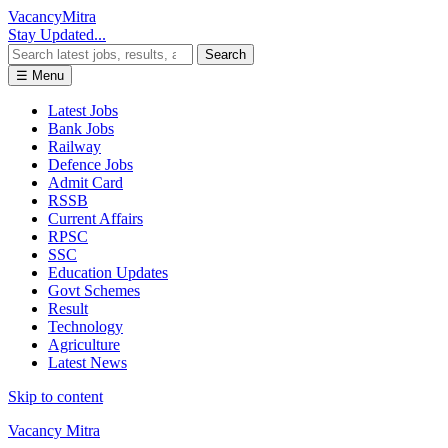
Vacancy
Mitra
Stay Updated...
Search
☰ Menu
Latest Jobs
Bank Jobs
Railway
Defence Jobs
Admit Card
RSSB
Current Affairs
RPSC
SSC
Education Updates
Govt Schemes
Result
Technology
Agriculture
Latest News
Skip to content
Vacancy Mitra