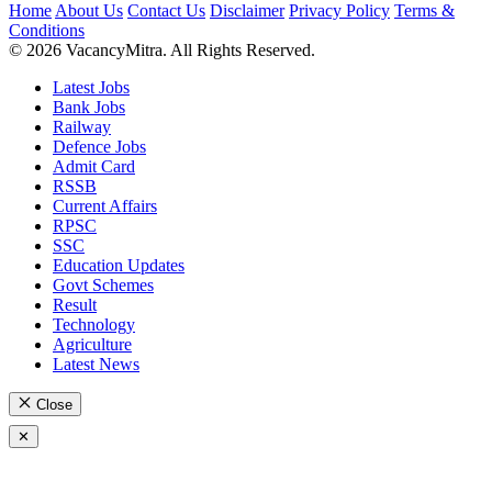
Home
About Us
Contact Us
Disclaimer
Privacy Policy
Terms &
Conditions
© 2026 VacancyMitra. All Rights Reserved.
Latest Jobs
Bank Jobs
Railway
Defence Jobs
Admit Card
RSSB
Current Affairs
RPSC
SSC
Education Updates
Govt Schemes
Result
Technology
Agriculture
Latest News
Close
✕