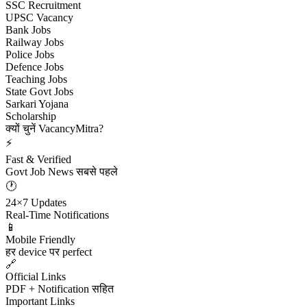
SSC Recruitment
UPSC Vacancy
Bank Jobs
Railway Jobs
Police Jobs
Defence Jobs
Teaching Jobs
State Govt Jobs
Sarkari Yojana
Scholarship
क्यों चुनें VacancyMitra?
⚡
Fast & Verified
Govt Job News सबसे पहले
🕐
24×7 Updates
Real-Time Notifications
📱
Mobile Friendly
हर device पर perfect
🔗
Official Links
PDF + Notification सहित
Important Links