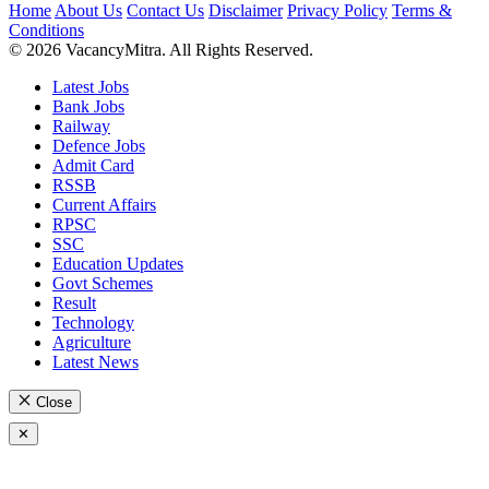
Home
About Us
Contact Us
Disclaimer
Privacy Policy
Terms &
Conditions
© 2026 VacancyMitra. All Rights Reserved.
Latest Jobs
Bank Jobs
Railway
Defence Jobs
Admit Card
RSSB
Current Affairs
RPSC
SSC
Education Updates
Govt Schemes
Result
Technology
Agriculture
Latest News
Close
✕