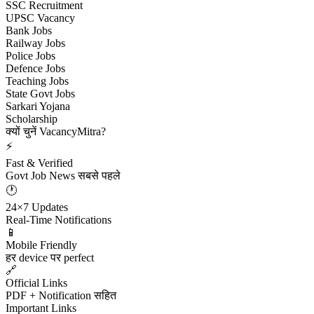
SSC Recruitment
UPSC Vacancy
Bank Jobs
Railway Jobs
Police Jobs
Defence Jobs
Teaching Jobs
State Govt Jobs
Sarkari Yojana
Scholarship
क्यों चुनें VacancyMitra?
⚡
Fast & Verified
Govt Job News सबसे पहले
🕐
24×7 Updates
Real-Time Notifications
📱
Mobile Friendly
हर device पर perfect
🔗
Official Links
PDF + Notification सहित
Important Links