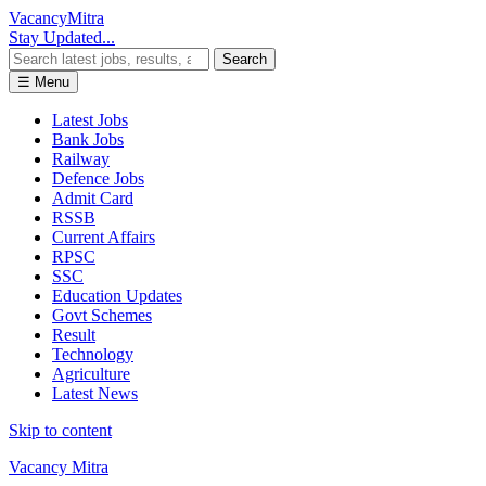
Vacancy
Mitra
Stay Updated...
Search
☰ Menu
Latest Jobs
Bank Jobs
Railway
Defence Jobs
Admit Card
RSSB
Current Affairs
RPSC
SSC
Education Updates
Govt Schemes
Result
Technology
Agriculture
Latest News
Skip to content
Vacancy Mitra