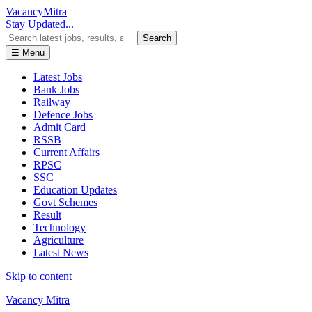
Vacancy
Mitra
Stay Updated...
Search
☰ Menu
Latest Jobs
Bank Jobs
Railway
Defence Jobs
Admit Card
RSSB
Current Affairs
RPSC
SSC
Education Updates
Govt Schemes
Result
Technology
Agriculture
Latest News
Skip to content
Vacancy Mitra