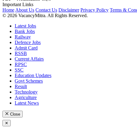
Important Links
Home
About Us
Contact Us
Disclaimer
Privacy Policy
Terms & Cond
© 2026 VacancyMitra. All Rights Reserved.
Latest Jobs
Bank Jobs
Railway
Defence Jobs
Admit Card
RSSB
Current Affairs
RPSC
SSC
Education Updates
Govt Schemes
Result
Technology
Agriculture
Latest News
Close
✕