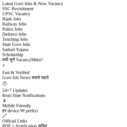
Latest Govt Jobs & New Vacancy
SSC Recruitment
UPSC Vacancy
Bank Jobs
Railway Jobs
Police Jobs
Defence Jobs
Teaching Jobs
State Govt Jobs
Sarkari Yojana
Scholarship
क्यों चुनें VacancyMitra?
⚡
Fast & Verified
Govt Job News सबसे पहले
🕐
24×7 Updates
Real-Time Notifications
📱
Mobile Friendly
हर device पर perfect
🔗
Official Links
PDF + Notification सहित