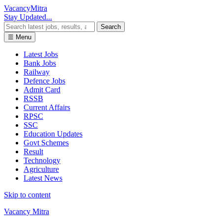
Vacancy
Mitra
Stay Updated...
Search
☰ Menu
Latest Jobs
Bank Jobs
Railway
Defence Jobs
Admit Card
RSSB
Current Affairs
RPSC
SSC
Education Updates
Govt Schemes
Result
Technology
Agriculture
Latest News
Skip to content
Vacancy Mitra