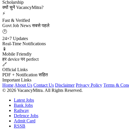
Scholarship
क्यों चुनें VacancyMitra?
⚡
Fast & Verified
Govt Job News सबसे पहले
🕐
24×7 Updates
Real-Time Notifications
📱
Mobile Friendly
हर device पर perfect
🔗
Official Links
PDF + Notification सहित
Important Links
Home
About Us
Contact Us
Disclaimer
Privacy Policy
Terms & Cond
© 2026 VacancyMitra. All Rights Reserved.
Latest Jobs
Bank Jobs
Railway
Defence Jobs
Admit Card
RSSB