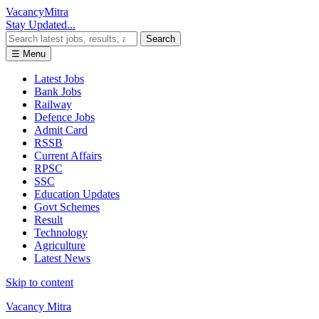
Vacancy
Mitra
Stay Updated...
Search
☰ Menu
Latest Jobs
Bank Jobs
Railway
Defence Jobs
Admit Card
RSSB
Current Affairs
RPSC
SSC
Education Updates
Govt Schemes
Result
Technology
Agriculture
Latest News
Skip to content
Vacancy Mitra