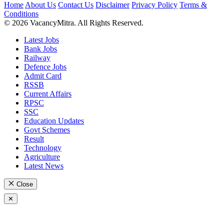
Home
About Us
Contact Us
Disclaimer
Privacy Policy
Terms &
Conditions
© 2026 VacancyMitra. All Rights Reserved.
Latest Jobs
Bank Jobs
Railway
Defence Jobs
Admit Card
RSSB
Current Affairs
RPSC
SSC
Education Updates
Govt Schemes
Result
Technology
Agriculture
Latest News
Close
✕