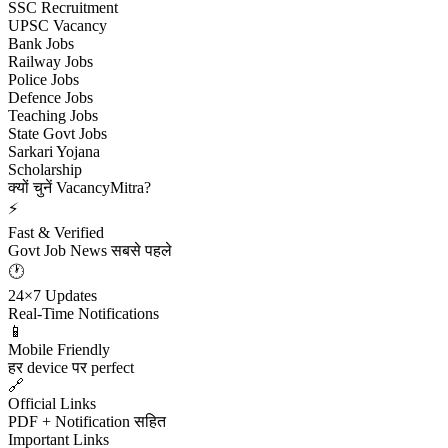
SSC Recruitment
UPSC Vacancy
Bank Jobs
Railway Jobs
Police Jobs
Defence Jobs
Teaching Jobs
State Govt Jobs
Sarkari Yojana
Scholarship
क्यों चुनें VacancyMitra?
⚡
Fast & Verified
Govt Job News सबसे पहले
🕐
24×7 Updates
Real-Time Notifications
📱
Mobile Friendly
हर device पर perfect
🔗
Official Links
PDF + Notification सहित
Important Links